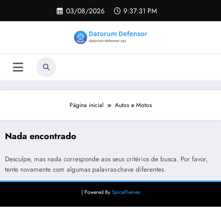
Pular
03/08/2026
9:37:31 PM
para
o
conteúdo
Página inicial
Autos e Motos
Nada encontrado
Desculpe, mas nada corresponde aos seus critérios de busca. Por favor,
tente novamente com algumas palavras-chave diferentes.
| Powered By
SpiceThemes