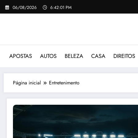
Pular
06/08/2026
6:42:01 PM
para
o
conteúdo
APOSTAS
AUTOS
BELEZA
CASA
DIREITOS
Página inicial
Entretenimento