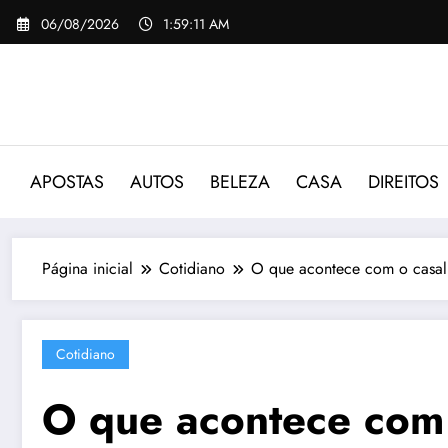
Pular
06/08/2026
1:59:12 AM
para
o
conteúdo
APOSTAS
AUTOS
BELEZA
CASA
DIREITOS
Página inicial
Cotidiano
O que acontece com o casal
Cotidiano
O que acontece com 