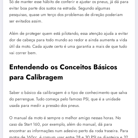
Só de manter esse hábito de conferir e ajustar os pneus, já dá para
evitar boa parte dos sustos na estrada. Segundo algumas
pesquisas, quase um terço dos problemas de direção poderiam
ser evitados assim.
Além de proteger quem está pilotando, essa atenção ajuda a evitar
dor de cabeça para todo mundo ao redor e ainda aumenta a vida
útil da moto. Cada ajuste certo é uma garantia a mais de que tudo
vai correr bem.
Entendendo os Conceitos Básicos
para Calibragem
Saber o básico da calibragem é o tipo de conhecimento que salva
do perrengue. Tudo começa pelo famoso PSI, que é a unidade
usada para medir a pressão dos pneus.
O manual da moto é sempre o melhor amigo nessas horas. No
caso da Start 160, por exemplo, além do manual, dá para
encontrar as informações num adesivo perto da roda traseira. Para
motos de 160cc, é comum usar entre 28 e 30 PSI na dianteira e 32