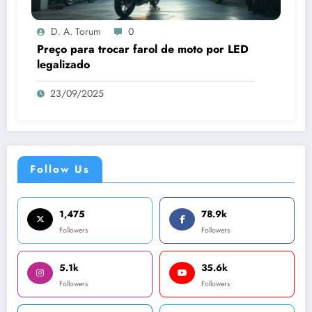
D. A. Torum
0
Preço para trocar farol de moto por LED
legalizado
23/09/2025
Follow Us
1,475
78.9k
Followers
Followers
5.1k
35.6k
Followers
Followers