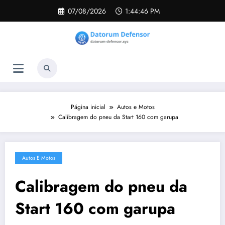
Pular
07/08/2026
1:44:47 PM
para
o
conteúdo
Página inicial
Autos e Motos
Calibragem do pneu da Start 160 com garupa
Autos E Motos
Calibragem do pneu da
Start 160 com garupa