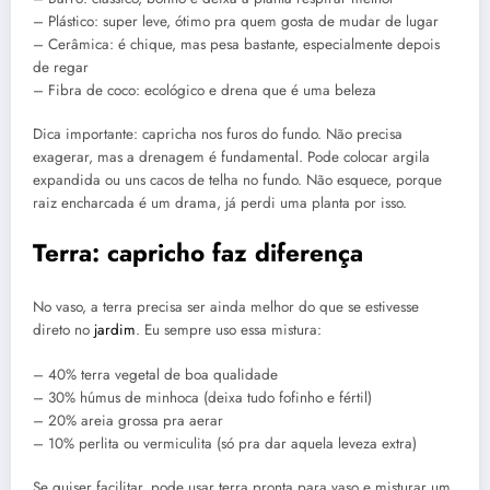
– Plástico: super leve, ótimo pra quem gosta de mudar de lugar
– Cerâmica: é chique, mas pesa bastante, especialmente depois
de regar
– Fibra de coco: ecológico e drena que é uma beleza
Dica importante: capricha nos furos do fundo. Não precisa
exagerar, mas a drenagem é fundamental. Pode colocar argila
expandida ou uns cacos de telha no fundo. Não esquece, porque
raiz encharcada é um drama, já perdi uma planta por isso.
Terra: capricho faz diferença
No vaso, a terra precisa ser ainda melhor do que se estivesse
direto no
jardim
. Eu sempre uso essa mistura:
– 40% terra vegetal de boa qualidade
– 30% húmus de minhoca (deixa tudo fofinho e fértil)
– 20% areia grossa pra aerar
– 10% perlita ou vermiculita (só pra dar aquela leveza extra)
Se quiser facilitar, pode usar terra pronta para vaso e misturar um