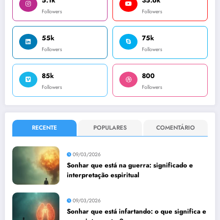
5.1k
35.6k
Followers
Followers
55k
75k
Followers
Followers
85k
800
Followers
Followers
RECENTE
POPULARES
COMENTÁRIO
09/03/2026
Sonhar que está na guerra: significado e
interpretação espiritual
09/03/2026
Sonhar que está infartando: o que significa e