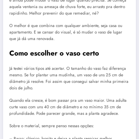
e ainda pode mudar o vaso de lugar quando precisa. Se começa
aquela ventania ou ameaça de chuva forte, eu arrasto pra dentro
rapidinho. Melhor prevenir do que remediar, né?
O melhor é que combina com qualquer ambiente, seja casa ou
apartamento. E se cansar do visual, é só mudar o vaso de lugar
que já dá uma renovada.
Como escolher o vaso certo
Já testei vários tipos até acertar. O tamanho do vaso faz diferença
mesmo. Se for plantar uma mudinha, um vaso de uns 25 cm de
diâmetro já resolve. Foi assim que consegui salvar minha primeira
dois de julho.
Quando ela cresce, é bom passar pra um vaso maior. Uma adulta
curte vaso com uns 40 cm de diâmetro e no mínimo 35 cm de
profundidade. Pode parecer grande, mas a planta agradece.
Sobre o material, sempre penso nessas opções:
– Barro: clássico, bonito e deixa a planta respirar melhor