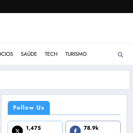
CIOS
SAÚDE
TECH
TURISMO
Follow Us
1,475
78.9k