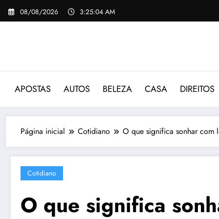
Pular
08/08/2026
3:25:05 AM
para
o
conteúdo
APOSTAS
AUTOS
BELEZA
CASA
DIREITOS
Página inicial
Cotidiano
O que significa sonhar com l
Cotidiano
O que significa sonh