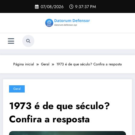
Pular
07/08/2026
9:37:38 PM
para
o
conteúdo
Página inicial
Geral
1973 é de que século? Confira a resposta
Geral
1973 é de que século?
Confira a resposta