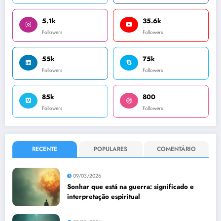
5.1k
35.6k
Followers
Followers
55k
75k
Followers
Followers
85k
800
Followers
Followers
RECENTE
POPULARES
COMENTÁRIO
09/03/2026
Sonhar que está na guerra: significado e
interpretação espiritual