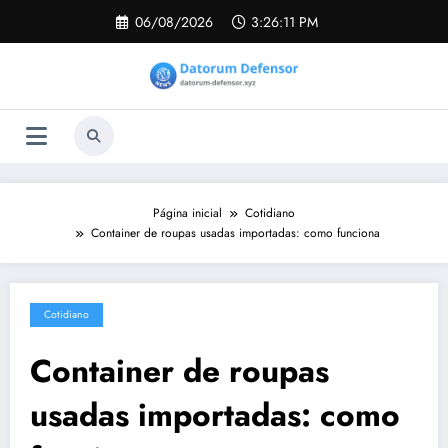
Pular
06/08/2026
3:26:12 PM
para
o
conteúdo
Página inicial
Cotidiano
Container de roupas usadas importadas: como funciona
Cotidiano
Container de roupas
usadas importadas: como