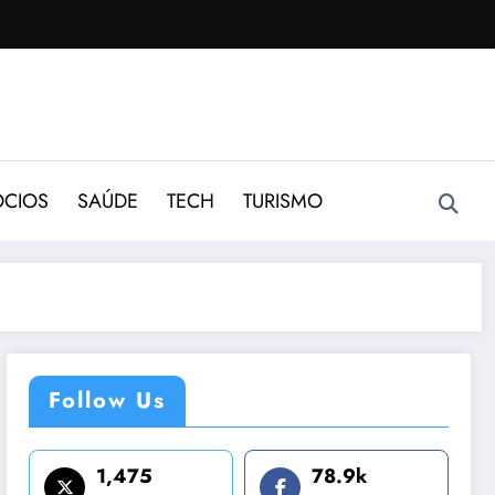
CIOS
SAÚDE
TECH
TURISMO
Follow Us
1,475
78.9k