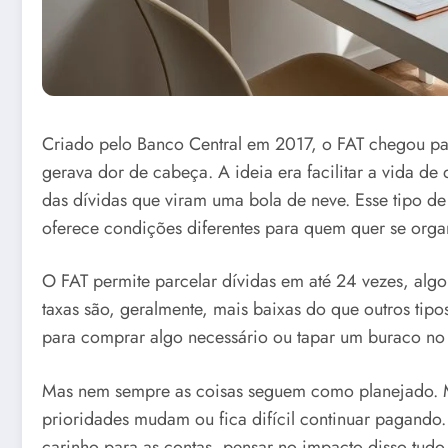
Criado pelo Banco Central em 2017, o FAT chegou para
gerava dor de cabeça. A ideia era facilitar a vida de
das dívidas que viram uma bola de neve. Esse tipo de
oferece condições diferentes para quem quer se orga
O FAT permite parcelar dívidas em até 24 vezes, algo 
taxas são, geralmente, mais baixas do que outros tip
para comprar algo necessário ou tapar um buraco no
Mas nem sempre as coisas seguem como planejado. Mu
prioridades mudam ou fica difícil continuar pagando.
carinho para as contas, pensar no impacto disso tudo 