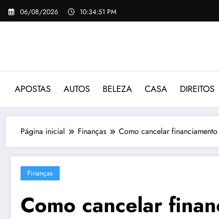
Pular
06/08/2026
10:34:52 PM
para
o
conteúdo
APOSTAS
AUTOS
BELEZA
CASA
DIREITOS
Página inicial
Finanças
Como cancelar financiamento
Finanças
Como cancelar finan