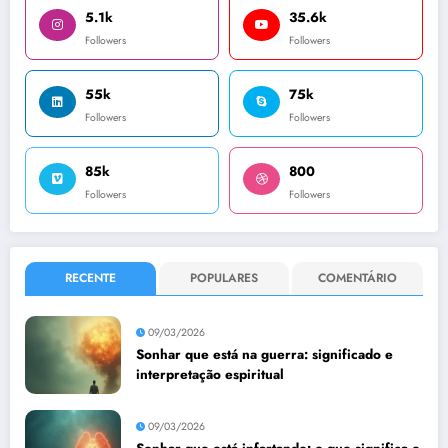
5.1k
35.6k
Followers
Followers
55k
75k
Followers
Followers
85k
800
Followers
Followers
RECENTE
POPULARES
COMENTÁRIO
09/03/2026
Sonhar que está na guerra: significado e
interpretação espiritual
09/03/2026