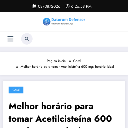
Pular
08/08/2026
6:26:59 PM
para
o
conteúdo
Página inicial
Geral
Melhor horário para tomar Acetilcisteína 600 mg: horário ideal
Geral
Melhor horário para
tomar Acetilcisteína 600