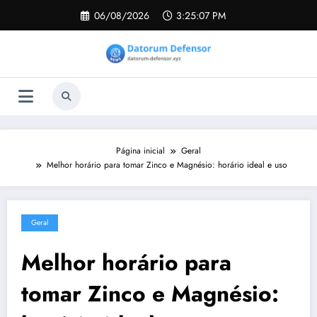
Pular
06/08/2026
3:25:07 PM
para
o
conteúdo
Página inicial
Geral
Melhor horário para tomar Zinco e Magnésio: horário ideal e uso
Geral
Melhor horário para
tomar Zinco e Magnésio: