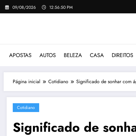
Pular
09/08/2026
12:56:51 PM
para
o
conteúdo
APOSTAS
AUTOS
BELEZA
CASA
DIREITOS
Página inicial
Cotidiano
Significado de sonhar com á
Cotidiano
Significado de sonh