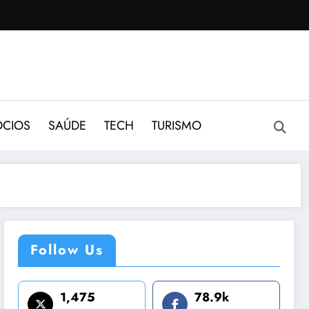
CIOS
SAÚDE
TECH
TURISMO
Follow Us
1,475
78.9k