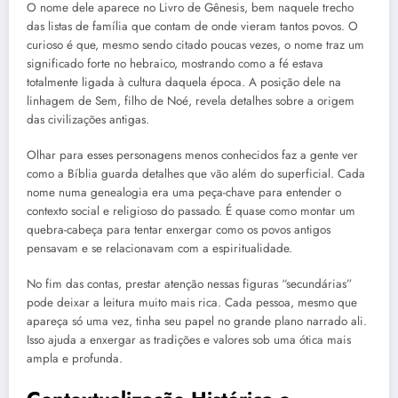
O nome dele aparece no Livro de Gênesis, bem naquele trecho
das listas de família que contam de onde vieram tantos povos. O
curioso é que, mesmo sendo citado poucas vezes, o nome traz um
significado forte no hebraico, mostrando como a fé estava
totalmente ligada à cultura daquela época. A posição dele na
linhagem de Sem, filho de Noé, revela detalhes sobre a origem
das civilizações antigas.
Olhar para esses personagens menos conhecidos faz a gente ver
como a Bíblia guarda detalhes que vão além do superficial. Cada
nome numa genealogia era uma peça-chave para entender o
contexto social e religioso do passado. É quase como montar um
quebra-cabeça para tentar enxergar como os povos antigos
pensavam e se relacionavam com a espiritualidade.
No fim das contas, prestar atenção nessas figuras “secundárias”
pode deixar a leitura muito mais rica. Cada pessoa, mesmo que
apareça só uma vez, tinha seu papel no grande plano narrado ali.
Isso ajuda a enxergar as tradições e valores sob uma ótica mais
ampla e profunda.