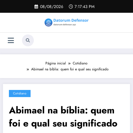
Pular
08/08/2026
7:17:44 PM
para
o
conteúdo
Página inicial
Cotidiano
Abimael na bíblia: quem foi e qual seu significado
Cotidiano
Abimael na bíblia: quem
foi e qual seu significado