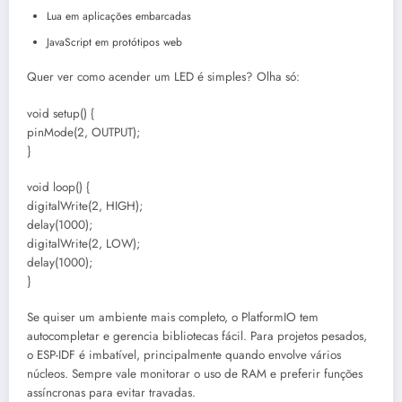
Lua em aplicações embarcadas
JavaScript em protótipos web
Quer ver como acender um LED é simples? Olha só:
void setup() {
pinMode(2, OUTPUT);
}
void loop() {
digitalWrite(2, HIGH);
delay(1000);
digitalWrite(2, LOW);
delay(1000);
}
Se quiser um ambiente mais completo, o PlatformIO tem
autocompletar e gerencia bibliotecas fácil. Para projetos pesados,
o ESP-IDF é imbatível, principalmente quando envolve vários
núcleos. Sempre vale monitorar o uso de RAM e preferir funções
assíncronas para evitar travadas.