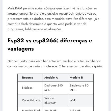
Mais RAM permite rodar códigos que fazem várias funções ao
mesmo tempo. Se o projeto envolve reconhecimento de voz ou
processamento de dados, essa memória extra faz diferença. Já a
memória flash determina o quanto você pode salvar de
programas, bibliotecas e atualizações.
Esp32 vs esp8266: diferenças e
vantagens
Não tem jeito: para escolher entre um modelo e outro, só olhando
com calma o que cada um oferece. Olha esse comparativo rápido:
Recurso
Modelo A
Modelo B
Dual-core 240
Single-core 80
Núcleos
MHz
MHz
Wi-Fi +
Conectividade
Wi-Fi
Bluetooth
Memória Flash
Até 16MB
Até 4MB