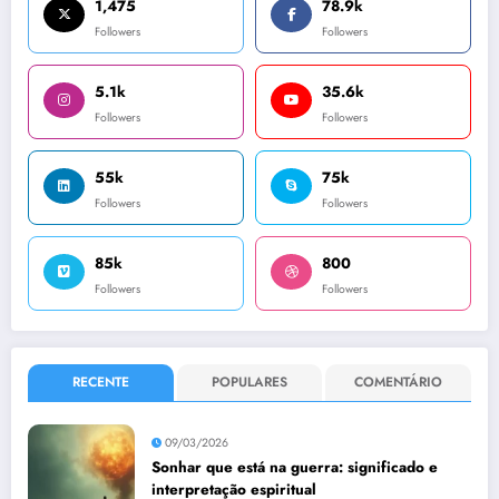
1,475
78.9k
Followers
Followers
5.1k
35.6k
Followers
Followers
55k
75k
Followers
Followers
85k
800
Followers
Followers
RECENTE
POPULARES
COMENTÁRIO
09/03/2026
Sonhar que está na guerra: significado e
interpretação espiritual