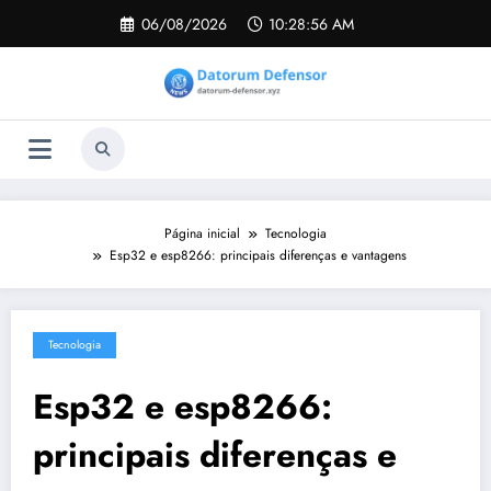
Pular
06/08/2026
10:28:57 AM
para
o
conteúdo
Página inicial
Tecnologia
Esp32 e esp8266: principais diferenças e vantagens
Tecnologia
Esp32 e esp8266:
principais diferenças e