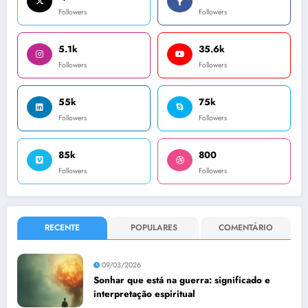
Followers
Followers
5.1k
35.6k
Followers
Followers
55k
75k
Followers
Followers
85k
800
Followers
Followers
RECENTE
POPULARES
COMENTÁRIO
09/03/2026
Sonhar que está na guerra: significado e
interpretação espiritual