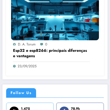
D. A. Torum
0
Esp32 e esp8266: principais diferenças
e vantagens
23/09/2025
Follow Us
1,475
78.9k