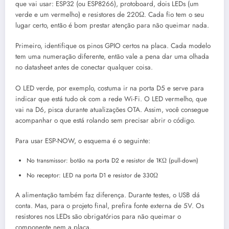
que vai usar: ESP32 (ou ESP8266), protoboard, dois LEDs (um
verde e um vermelho) e resistores de 220Ω. Cada fio tem o seu
lugar certo, então é bom prestar atenção para não queimar nada.
Primeiro, identifique os pinos GPIO certos na placa. Cada modelo
tem uma numeração diferente, então vale a pena dar uma olhada
no datasheet antes de conectar qualquer coisa.
O LED verde, por exemplo, costuma ir na porta D5 e serve para
indicar que está tudo ok com a rede Wi-Fi. O LED vermelho, que
vai na D6, pisca durante atualizações OTA. Assim, você consegue
acompanhar o que está rolando sem precisar abrir o código.
Para usar ESP-NOW, o esquema é o seguinte:
No transmissor: botão na porta D2 e resistor de 1KΩ (pull-down)
No receptor: LED na porta D1 e resistor de 330Ω
A alimentação também faz diferença. Durante testes, o USB dá
conta. Mas, para o projeto final, prefira fonte externa de 5V. Os
resistores nos LEDs são obrigatórios para não queimar o
componente nem a placa.