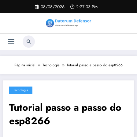
Pular
08/08/2026
2:27:03 PM
para
o
conteúdo
Página inicial
Tecnologia
Tutorial passo a passo do esp8266
Tecnologia
Tutorial passo a passo do
esp8266